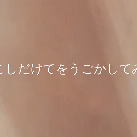
こ
し
だ
け
て
を
う
ご
か
し
て