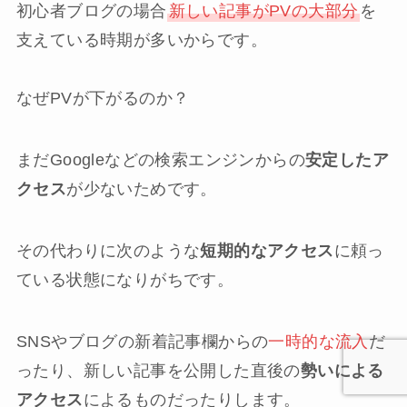
初心者ブログの場合
新しい記事がPVの大部分
を
支えている時期が多いからです。
なぜPVが下がるのか？
まだGoogleなどの検索エンジンからの
安定したア
クセス
が少ないためです。
その代わりに次のような
短期的なアクセス
に頼っ
ている状態になりがちです。
SNSやブログの新着記事欄からの
一時的な流入
だ
ったり、新しい記事を公開した直後の
勢いによる
アクセス
によるものだったりします。